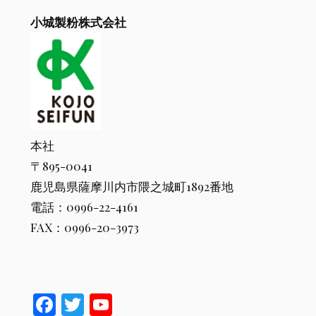
小城製粉株式会社
本社
〒895-0041
鹿児島県薩摩川内市隈之城町1892番地
電話：0996-22-4161
FAX：0996-20-3973
F
T
Y