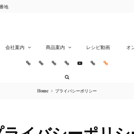
2番地
会社
会社案内
商品案内
レシピ動画
オ
ホ
小
会
商
レ
オ
プ
ー
城
社
品
シ
ン
ラ
Search
ム
製
概
案
ピ
ラ
イ
粉
要
内
動
イ
バ
Home
プライバシーポリシー
の
画
ン
シ
米
シ
ー
粉
ョ
ポ
ッ
リ
プライバシーポリシ
プ
シ