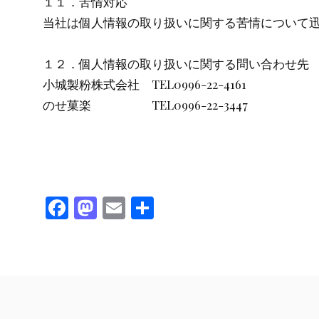
１１．苦情対応
当社は個人情報の取り扱いに関する苦情について
１２．個人情報の取り扱いに関する問い合わせ先
小城製粉株式会社 TEL0996-22-4161
のせ菓楽 TEL0996-22-3447
F
M
E
共
ac
as
m
有
e
to
ai
b
d
l
o
o