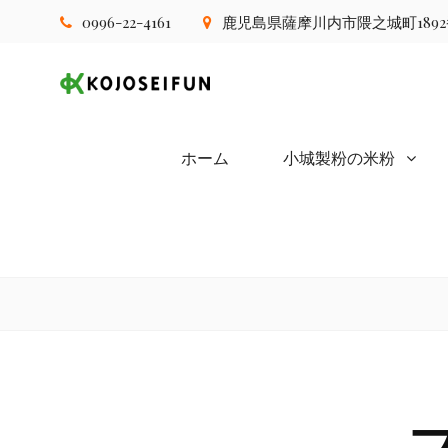
Skip
0996-22-4161
鹿児島県薩摩川内市隈之城町189
to
content
小城製粉株式
ホーム
小城製粉の米粉