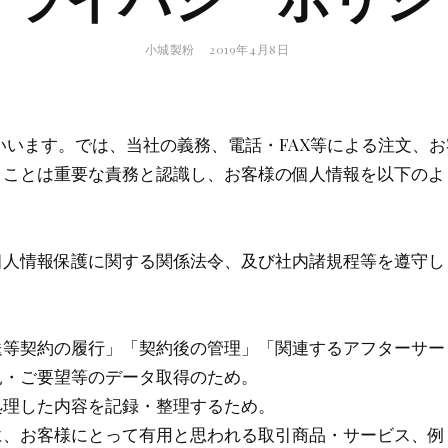
ー
BY
POSTED
小城製粉
2019年4月8日
ON
いいます。では、当社の義務、電話・FAX等による注文、
うことは重要な責務と認識し、お客様の個人情報を以下のよ
個人情報保護に関する関係法令、及び社内諸規程等を遵守し
送等契約の履行」「契約後の管理」「関連するアフターサー
見・ご要望等のデータ取得のため。
処理した内容を記録・整理するため。
に、お客様にとって有用と思われる取引商品・サービス、例