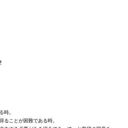
歴
る時。
得ることが困難である時。