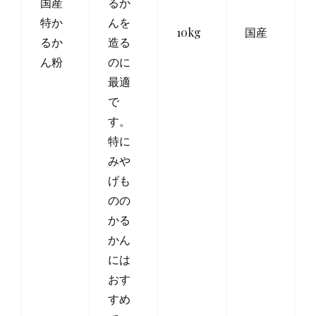
国産
るか
特か
んを
10kg
国産
るか
造る
ん粉
のに
最適
で
す。
特に
みや
げも
のの
かる
かん
には
おす
すめ