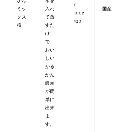
かん
水を
0
ミッ
入れ
国産
300g
クス
て蒸
×20
粉
すだ
け
で、
おい
しい
かる
かん
饅頭
が簡
単に
出来
ま
す。