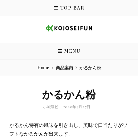
Skip
TOP BAR
to
content
小城製粉株式会社
MENU
Home
商品案内
かるかん粉
かるかん粉
BY
POSTED
小城製粉
2020年9月27日
ON
かるかん特有の風味を引き出し、美味で口当たりがソ
フトなかるかんが出来ます。