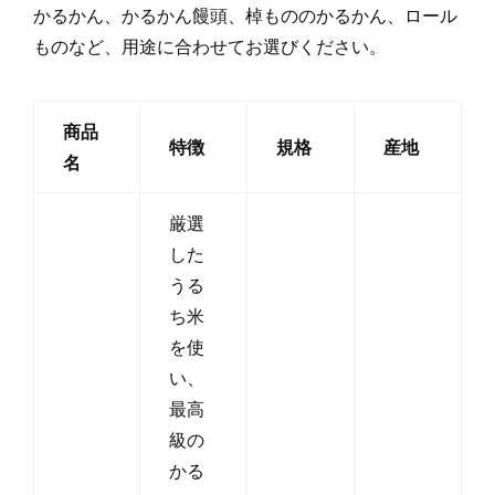
かるかん、かるかん饅頭、棹もののかるかん、ロール
ものなど、用途に合わせてお選びください。
商品
特徴
規格
産地
名
厳選
した
うる
ち米
を使
い、
最高
級の
かる