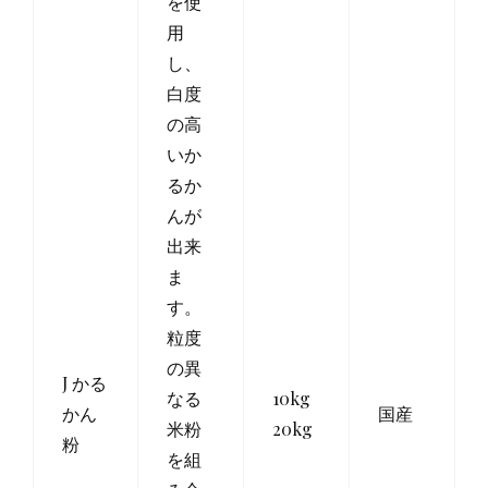
を使
用
し、
白度
の高
いか
るか
んが
出来
ま
す。
粒度
の異
J かる
なる
10kg
かん
国産
米粉
20kg
粉
を組