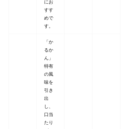
にお
すす
めで
す。
「か
るか
ん」
特有
の風
味を
引き
出
し、
口当
たり