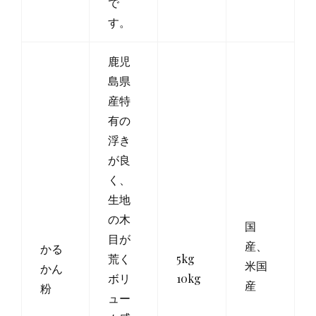
で
す。
鹿児
島県
産特
有の
浮き
が良
く、
生地
の木
国
目が
産、
かる
荒く
5kg
米国
かん
ボリ
10kg
産
粉
ュー