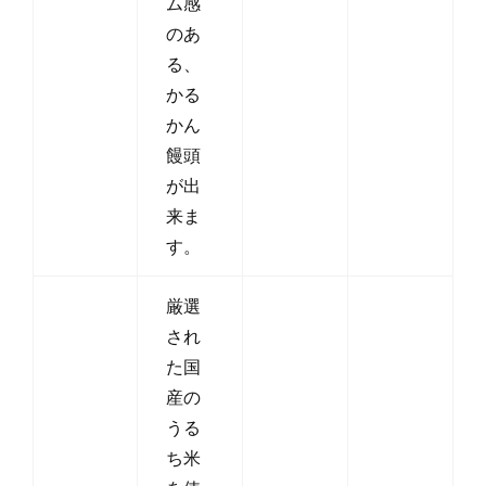
ム感
のあ
る、
かる
かん
饅頭
が出
来ま
す。
厳選
され
た国
産の
うる
ち米