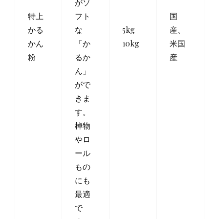
がソ
特上
フト
国
かる
な
5kg
産、
かん
「か
10kg
米国
粉
るか
産
ん」
がで
きま
す。
棹物
やロ
ール
もの
にも
最適
で