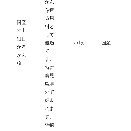
かん
を造
る原
国産
料と
特上
して
細目
最適
20kg
国産
かる
で
かん
す。
粉
特に
鹿児
島県
外で
好ま
れま
す。
棹物