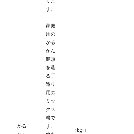
りま
す。
家庭
用の
かる
かん
饅頭
を造
る手
造り
用の
ミッ
クス
粉で
かる
す。
1kg×1