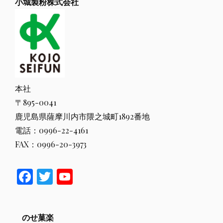
小城製粉株式会社
本社
〒895-0041
鹿児島県薩摩川内市隈之城町1892番地
電話：0996-22-4161
FAX：0996-20-3973
F
T
Y
ac
w
o
e
itt
u
のせ菓楽