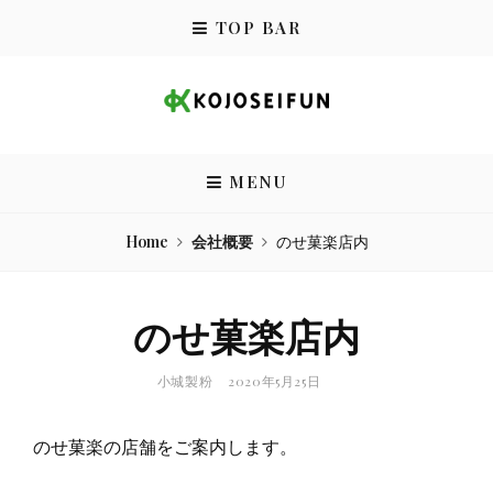
Skip
TOP BAR
to
content
小城製粉株式会社
MENU
Home
会社概要
のせ菓楽店内
のせ菓楽店内
BY
POSTED
小城製粉
2020年5月25日
ON
のせ菓楽の店舗をご案内します。