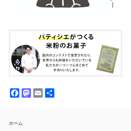
F
M
E
共
ac
as
m
有
e
to
ai
b
d
l
ホーム
o
o