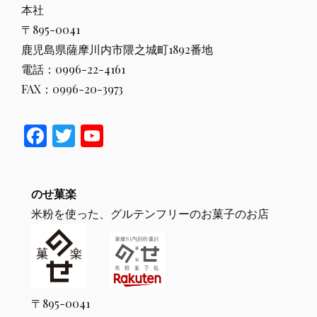
本社
〒895-0041
鹿児島県薩摩川内市隈之城町1892番地
電話：0996-22-4161
FAX：0996-20-3973
F
T
Y
ac
w
o
e
itt
u
のせ菓楽
b
er
T
米粉を使った、グルテンフリーのお菓子のお店
o
u
o
b
k
e
〒895-0041