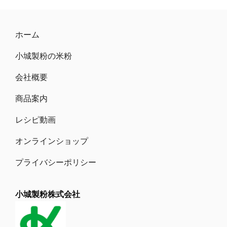
e
to
ai
b
d
l
ホーム
o
o
小城製粉の米粉
o
n
k
会社概要
商品案内
レシピ動画
オンラインショップ
プライバシーポリシー
小城製粉株式会社