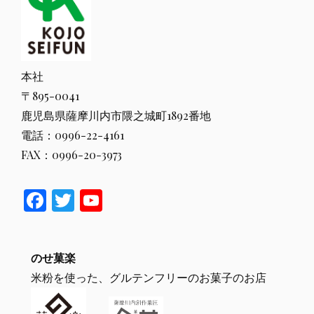
本社
〒895-0041
鹿児島県薩摩川内市隈之城町1892番地
電話：0996-22-4161
FAX：0996-20-3973
F
T
Y
ac
w
o
e
itt
u
のせ菓楽
b
er
T
米粉を使った、グルテンフリーのお菓子のお店
o
u
o
b