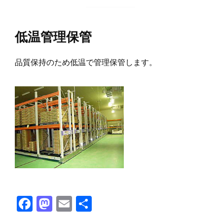
低温管理保管
品質保持のため低温で管理保管します。
F
M
E
共
ac
as
m
有