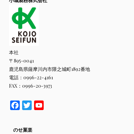
小城製粉株式会社
本社
〒895-0041
鹿児島県薩摩川内市隈之城町1892番地
電話：0996-22-4161
FAX：0996-20-3973
F
T
Y
ac
w
o
e
itt
u
のせ菓楽
b
er
T