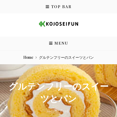
Skip
TOP BAR
to
content
小城製粉株式会社
MENU
Home
グルテンフリーのスイーツとパン
グルテンフリーのスイー
ツとパン
BY
POSTED
2020年7月20日
ON