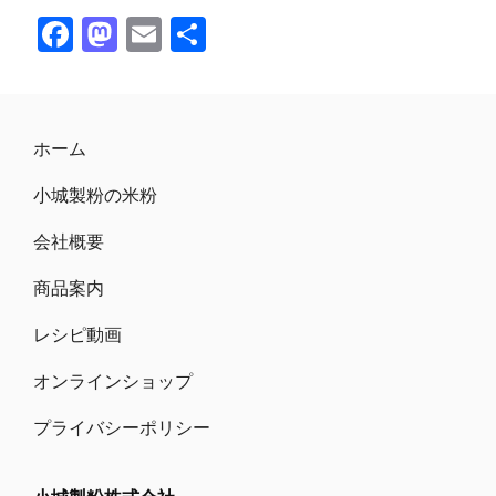
F
M
E
共
ac
as
m
有
e
to
ai
b
d
l
ホーム
o
o
小城製粉の米粉
o
n
k
会社概要
商品案内
レシピ動画
オンラインショップ
プライバシーポリシー